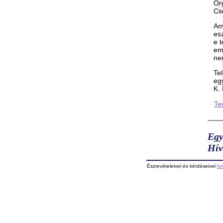
Őr
Cs
Am
es
e 
em
nem
Tel
eg
K. 
Te
Egy
Hív
Észrevételeivel és kérdéseivel
fo