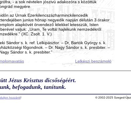
grófra, - a sok névtelen jószivü adakozóra s közöttük
ongrád megyére.
időn az Urnak Ezerkilencszázharminckilencedik
ztendejében junius hónap negyedik napján délután 3 órakor
templom alapkövét örvendező lélekkel letesszük, Isten
berével valjuk: „Uram, Te voltál hajlékunk nemzedékről
zedékre." (XC. Zsolt. 1. V.)
eki Sándor s. k. ref. Lelkipásztor. – Dr, Bartók György s. k.
yházközségi főgondnok. – Dr. Nagy Sándor s. k. presbiter. –
Nagy Sándor s. k. presbiter."
mplomavatás
Lelkészi beszámoló
ütt Jézus Krisztus dicsőségéért.
unk, befogadunk, tanítunk.
rduljon hozzánk
!
© 2002-2025 Szeged-Újsz