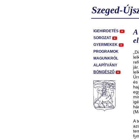
Szeged-Újs
A
IGEHIRDETÉS
SOROZAT
e
GYERMEKEK
PROGRAMOK
„D
lel
MAGUNKRÓL
re
ALAPÍTVÁNY
jár
le
BÖNGÉSZŐ
Úr
és
ha
egy
mi
igé
há
(M
A 
azo
te
fu