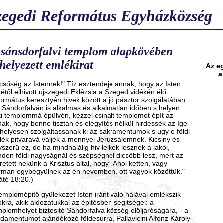
zegedi Református Egyházközség
 sánsdorfalvi templom alapkövében
lhelyezett emlékirat
Az e
a
icsőség az Istennek!" Tíz esztendeje annak, hogy az Isten
kétől elhivott ujszegedi Eklézsia a Szeged vidékén élő
formátus keresztyén hivek között a jó pásztor szolgálatában
. Sándorfalván is alkalmas és alkalmatlan időben s helyen
lki templommá épülvén, kézzel csinált templomot épít az
nak, hogy benne tisztán és elegyítés nélkül hirdessék az Ige
 helyesen szolgáltassanak ki az sakramentumok s ugy e földi
jlék pitvarává váljék a mennyei Jeruzsálemnek. Kicsiny és
szerü ez, de ha mindhalálig hiv lelkek lesznek a lakói,
nden földi nagyságnál és szépségnél dicsőbb lesz, mert az
retett nekünk a Krisztus által, hogy „Ahol ketten, vagy
rman egybegyülnek az én nevemben, ott vagyok közöttük."
áté 18:20.)
templomépitő gyülekezet Isten iránt való hálával emlékszik
kra, akik áldozatukkal az épitésben segitségei: a
mplomhelyet biztositó Sándorfalva község elöljáróságára, - a
ndamentumot ajándékozó földesurra, Pallavicini Alfonz Károly