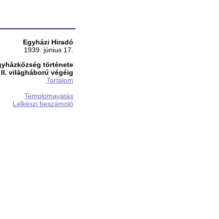
Egyházi Hiradó
1939. június 17.
gyházközség története
 II. világháború végéig
Tartalom
Templomavatás
Lelkészi beszámoló