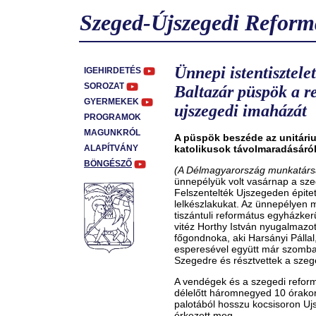
Szeged-Újszegedi Reform
Ünnepi istentisztelet
IGEHIRDETÉS
SOROZAT
Baltazár püspök a r
GYERMEKEK
ujszegedi imaházát
PROGRAMOK
MAGUNKRÓL
A püspök beszéde az unitárius
ALAPÍTVÁNY
katolikusok távolmaradásáró
BÖNGÉSZŐ
(A Délmagyarország munkatársá
ünnepélyük volt vasárnap a sz
Felszentelték Ujszegeden épitet
lelkészlakukat. Az ünnepélyen m
tiszántuli református egyházke
vitéz Horthy István nyugalmazot
főgondnoka, aki Harsányi Páll
esperesével együtt már szomba
Szegedre és résztvettek a szege
A vendégek és a szegedi refor
délelőtt háromnegyed 10 órakor 
palotából hosszu kocsisoron Ujs
érkezett meg