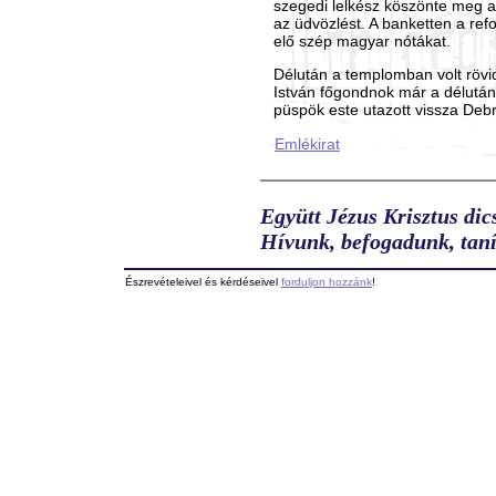
szegedi lelkész köszönte meg a
az üdvözlést. A banketten a ref
elő szép magyar nótákat.
Délután a templomban volt rövi
István főgondnok már a délutáni
püspök este utazott vissza Deb
Emlékirat
Együtt Jézus Krisztus dic
Hívunk, befogadunk, taní
Észrevételeivel és kérdéseivel
forduljon hozzánk
!