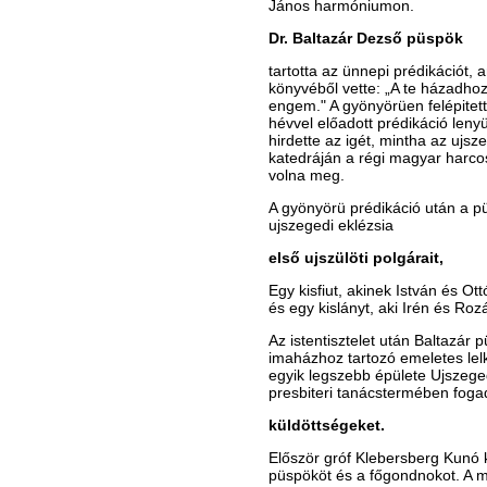
János harmóniumon.
Dr. Baltazár Dezső püspök
tartotta az ünnepi prédikációt, 
könyvéből vette: „A te házadhoz
engem." A gyönyörüen felépite
hévvel előadott prédikáció leny
hirdette az igét, mintha az ujs
katedráján a régi magyar harcos 
volna meg.
A gyönyörü prédikáció után a p
ujszegedi eklézsia
első ujszülöti polgárait,
Egy kisfiut, akinek István és O
és egy kislányt, aki Irén és Roz
Az istentisztelet után Baltazár 
imaházhoz tartozó emeletes lelk
egyik legszebb épülete Ujszege
presbiteri tanácstermében foga
küldöttségeket.
Először gróf Klebersberg Kunó k
püspököt és a főgondnokot. A min