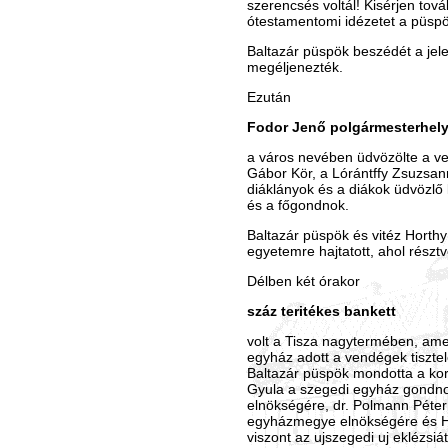
szerencsés voltál! Kisérjen tová
ótestamentomi idézetet a püsp
Baltazár püspök beszédét a jele
megéljenezték.
Ezután
Fodor Jenő polgármesterhely
a város nevében üdvözölte a v
Gábor Kör, a Lórántffy Zsuzsan
diáklányok és a diákok üdvözlő
és a főgondnok.
Baltazár püspök és vitéz Horthy
egyetemre hajtatott, ahol részt
Délben két órakor
száz teritékes bankett
volt a Tisza nagytermében, ame
egyház adott a vendégek tisztel
Baltazár püspök mondotta a kor
Gyula a szegedi egyház gondno
elnökségére, dr. Polmann Péter 
egyházmegye elnökségére és Ha
viszont az ujszegedi uj eklézsiá