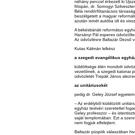
néhány perccel érkezett ki Ujsz
főispán, dr. Somogyi Szilveszte
Béla rendőrfőtanácsos társasá
beszélgetett a magyar reformát
azután ismét autóba ült és vis
A békésbánáti református egy
Harsányi Pál esperes üdvözölte
Az üdvözlésre Baltazár Dezső vá
Kutas Kálmán lelkész
a szegedi evangélikus egyhá
küldöttsége élén mondott üdvözl
vezetőinek, a szegedi katonai 
üdvözletét Trepák János alezre
az unitáriusokét
pedig dr. Geley József egyetemi
– Az erdélyből kiüldözött unitár
egyház testvéri szeretettel fog
Geley professzor – és istentiszt
saját templomában. Ezt a szere
nem fogjuk elfelejteni.
Baltazár püspök válaszában hiv