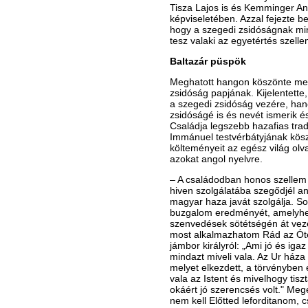
Tisza Lajos is és Kemminger Ant
képviseletében. Azzal fejezte b
hogy a szegedi zsidóságnak min
tesz valaki az egyetértés szell
Baltazár püspök
Meghatott hangon köszönte meg
zsidóság papjának. Kijelentet
a szegedi zsidóság vezére, ha
zsidóságé is és nevét ismerik é
Családja legszebb hazafias tra
Immánuel testvérbátyjának kösz
költeményeit az egész világ olva
azokat angol nyelvre.
– A családodban honos szellem 
hiven szolgálatába szegődjél an
magyar haza javát szolgálja. So
buzgalom eredményét, amelyhe
szenvedések sötétségén át vezet
most alkalmazhatom Rád az Ót
jámbor királyról: „Ami jó és igaz
mindazt miveli vala. Az Ur háza
melyet elkezdett, a törvényben
vala az Istent és mivelhogy tiszt
okáért jó szerencsés volt." Megé
nem kell Előtted leforditanom, c