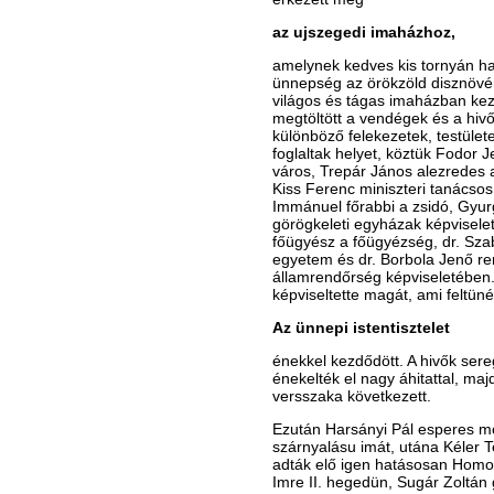
az ujszegedi imaházhoz,
amelynek kedves kis tornyán ha
ünnepség az örökzöld disznövén
világos és tágas imaházban kez
megtöltött a vendégek és a hiv
különböző felekezetek, testület
foglaltak helyet, köztük Fodor 
város, Trepár János alezredes 
Kiss Ferenc miniszteri tanácsos
Immánuel főrabbi a zsidó, Gyurg
görögkeleti egyházak képvisele
főügyész a főügyézség, dr. Sza
egyetem és dr. Borbola Jenő r
államrendőrség képviseletében
képviseltette magát, ami feltünés
Az ünnepi istentisztelet
énekkel kezdődött. A hivők sere
énekelték el nagy áhitattal, ma
versszaka következett.
Ezután Harsányi Pál esperes mo
szárnyalásu imát, utána Kéler
adták elő igen hatásosan Homo
Imre II. hegedün, Sugár Zoltán