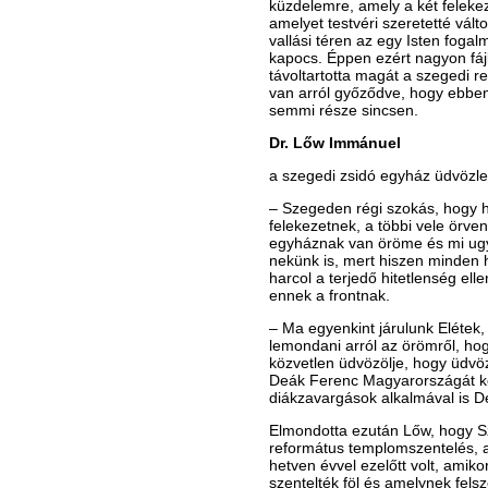
küzdelemre, amely a két felekeze
amelyet testvéri szeretetté válto
vallási téren az egy Isten foga
kapocs. Éppen ezért nagyon fájl
távoltartotta magát a szegedi 
van arról győződve, hogy ebben
semmi része sincsen.
Dr. Lőw Immánuel
a szegedi zsidó egyház üdvözlet
– Szegeden régi szokás, hogy h
felekezetnek, a többi vele örve
egyháznak van öröme és mi ug
nekünk is, mert hiszen minden h
harcol a terjedő hitetlenség ell
ennek a frontnak.
– Ma egyenkint járulunk Elétek,
lemondani arról az örömről, hog
közvetlen üdvözölje, hogy üdvözö
Deák Ferenc Magyarországát kép
diákzavargások alkalmával is 
Elmondotta ezután Lőw, hogy 
református templomszentelés, a
hetven évvel ezelőtt volt, amiko
szentelték föl és amelynek fels